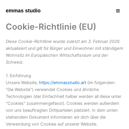
Consent
Consent
Consent
Zum
Mai
to
to
to
Inhalt
emmas studio
service
service
service
Men
springen
wordpress
google-
sonstiges
Cookie-Richtlinie (EU)
analytics
Diese Cookie-Richtlinie wurde zuletzt am 3. Februar 2026
aktualisiert und gilt für Bürger und Einwohner mit ständigem
Wohnsitz im Europäischen Wirtschaftsraum und der
Schweiz.
1. Einführung
Unsere Website,
https://emmasstudio.art
(im folgenden:
"Die Website") verwendet Cookies und ähnliche
Technologien (der Einfachheit halber werden all diese unter
"Cookies" zusammengefasst). Cookies werden außerdem
von uns beauftragten Drittparteien platziert. In dem unten
stehendem Dokument informieren wir dich über die
Verwendung von Cookies auf unserer Website.